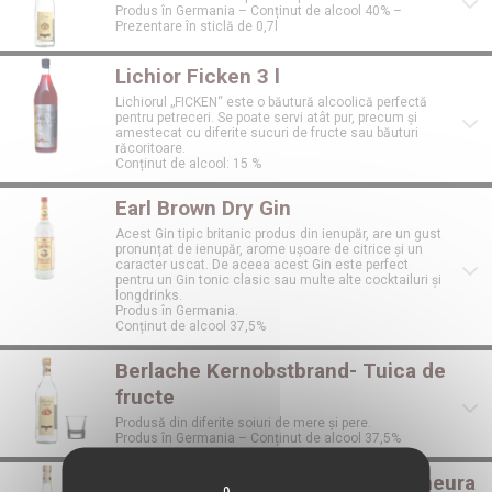
Produs în Germania – Conținut de alcool 40% –
Prezentare în sticlă de 0,7l
Lichior Ficken 3 l
Lichiorul „FICKEN“ este o băutură alcoolică perfectă
pentru petreceri. Se poate servi atât pur, precum și
amestecat cu diferite sucuri de fructe sau băuturi
răcoritoare.
Conținut de alcool: 15 %
Earl Brown Dry Gin
Acest Gin tipic britanic produs din ienupăr, are un gust
pronunțat de ienupăr, arome ușoare de citrice și un
caracter uscat. De aceea acest Gin este perfect
pentru un Gin tonic clasic sau multe alte cocktailuri și
longdrinks.
Produs în Germania.
Conținut de alcool 37,5%
Berlache Kernobstbrand- Tuica de
fructe
Produsă din diferite soiuri de mere și pere.
Produs în Germania – Conținut de alcool 37,5%
Berlache Himbeer – Tuica de zmeura