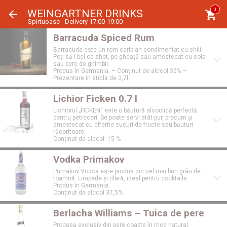
Panoul de gestionare a panourilor cookie
0
WEINGARTNER DRINKS
Spirtuoase - Delivery 17:00-19:00
Barracuda Spiced Rum
Barracuda este un rom caribian condimentat cu chili.
Poți să-l bei ca shot, pe gheață sau amestecat cu cola
sau bere de ghimbir.
Produs în Germania. – Conținut de alcool 35% –
Prezentare în sticlă de 0,7l
Lichior Ficken 0.7 l
Lichiorul „FICKEN“ este o băutură alcoolică perfectă
pentru petreceri. Se poate servi atât pur, precum și
amestecat cu diferite sucuri de fructe sau băuturi
răcoritoare.
Conținut de alcool: 15 %
Vodka Primakov
Primakov Vodca este produs din cel mai bun grâu de
toamnă. Limpede și clară, ideal pentru cocktails.
Produs în Germania.
Conținut de alcool 37,5%
Berlacha Williams – Tuica de pere
Produsă exclusiv din pere coapte în mod natural.