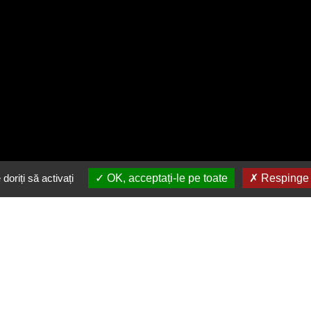
doriți să activați
OK, acceptați-le pe toate
Respinge t
Descarca gratuit aplicatia
noastra
in buzunarul tau
Link-uri utile
Urmărește-ne