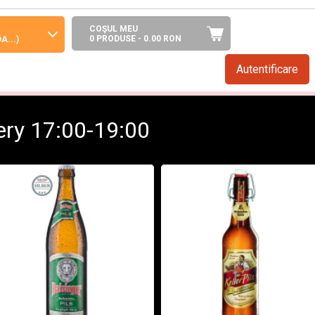
COŞUL MEU
0 PRODUSE -
0.00
RON
A...)
Autentificare
ză comenzi la această oră.
very 17:00-19:00