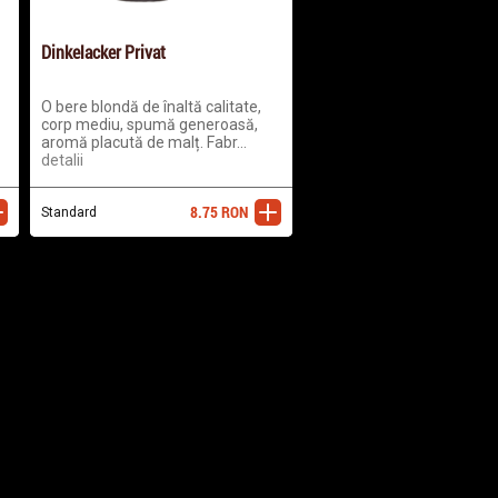
Dinkelacker Privat
O bere blondă de înaltă calitate,
corp mediu, spumă generoasă,
aromă placută de malț. Fabr...
detalii
8.75
RON
ugă
Standard
adaugă