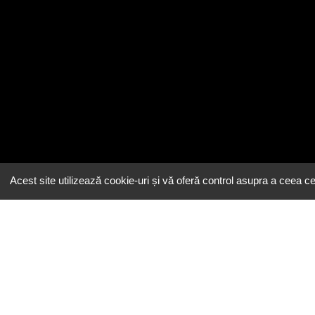
Acest site utilizează cookie-uri și vă oferă control asupra a ceea ce 
Email
contact@eeatingh.ro
Administrare
restaurant