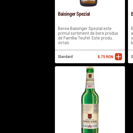
Baisinger Spezial
B
Berea Baisinger Spezial este
B
primul sortiment de bere produs
a
de Familia Teufel. Este produ...
s
detalii
b
8.75
RON
Standard
adaugă
S