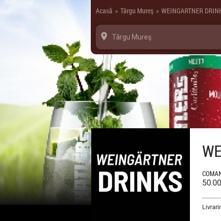
Panoul de gestionare a panourilor cookie
Acasă
Târgu Mureş
WEINGARTNER DRIN
»
»
Târgu Mureş
WE
COMAN
50.0
Livrari