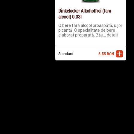
Dinkelacker Alkoholfrei (fara
alcool) 0.33l
O bere fără alcool proaspătă, ușor
picantă. O specialitate de bere
elaborat preparată. Bău...
detalii
5.55
RON
Standard
adaugă