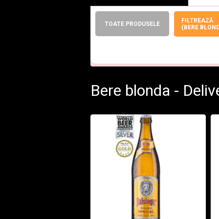
FILTREAZĂ
TOATE PRODUSELE
(BERE BLOND
Închis - Restaurantul nostru nu onorea
Bere blonda - Deli