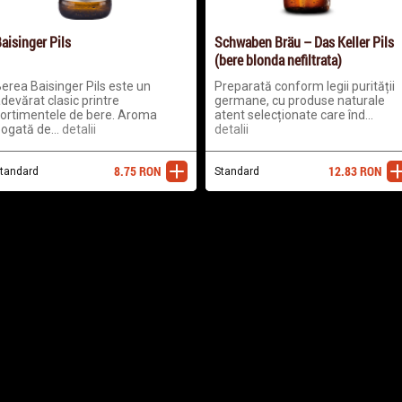
aisinger Pils
Schwaben Bräu – Das Keller Pils
(bere blonda nefiltrata)
erea Baisinger Pils este un
Preparată conform legii purității
devărat clasic printre
germane, cu produse naturale
ortimentele de bere. Aroma
atent selecționate care înd...
ogată de...
detalii
detalii
8.75
RON
12.83
RON
tandard
adaugă
Standard
ada