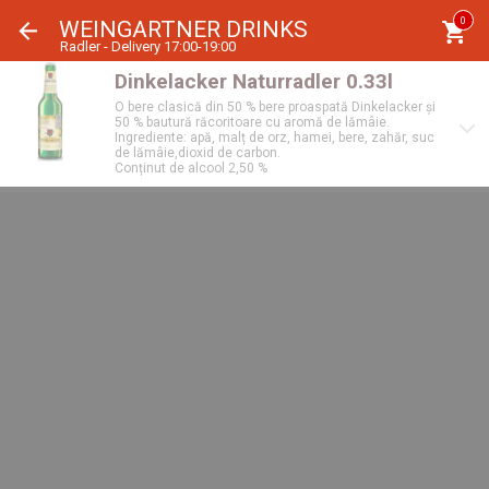
Panoul de gestionare a panourilor cookie
0
WEINGARTNER DRINKS
Radler - Delivery 17:00-19:00
Dinkelacker Naturradler 0.33l
O bere clasică din 50 % bere proaspată Dinkelacker și
50 % bautură răcoritoare cu aromă de lămâie.
Ingrediente: apă, malț de orz, hamei, bere, zahăr, suc
de lămâie,dioxid de carbon.
Conținut de alcool 2,50 %