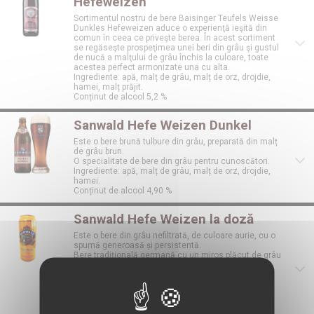
Hefeweizen
Sortimentul nostru de bere Baisinger Teufels Weisse
Dunkles Hefeweizen aduce o experienţă ieşită din
comun în ceea ce priveşte berea. În acest sortiment
se regăseşte prospeţimea unei beri din grâu şi gustul
de nucă a malţului de grâu închis la culoare, toate
acestea perfect armonizate una cu alta.
Ingrediente: apă, malț de grâu, malț de orz, drojdie,
hamei, malț prăjit.
Conținut de alcool 5,2 %
Sanwald Hefe Weizen Dunkel
Este o bere brună tulbure din grâu, preparată din malț
de grâu brun.
O specialitate de bere din grâu pentru cunoscători.
Ingrediente: apă, malț de grâu, malț de orz, drojdie,
hamei.
Conținut de alcool 4,90 %
Sanwald Hefe Weizen la doză
Este o bere din grâu nefiltrată, de culoare aurie, cu o
spumă generoasă și persistentă.
Bere tradițională germană cu un miros plăcut de grâu
și ușoare note de fructe.
Are un gust complex și echilibrat, o bere nefiltrată
clasică.
Ingrediente: apă, malț de grâu, malț de orz, drojdie,
hamei.