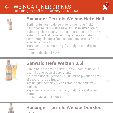
Panoul de gestionare a panourilor cookie
0
WEINGARTNER DRINKS
Bere din grau nefiltrata - Delivery 17:00-19:00
Baisinger Teufels Weisse Hefe Hell
Sortimentul nostru de bere de fermentaţie înaltă
Baisinger Teufels Weisse-Helles Hefeweizen are o
culoare galben solar. Are un gust cremos, de fructe şi
este cu adevărat ceva pentru gusturile rafinate.
Fermentaţia în sticlă face ca această bere să fie într-
adevăr deosebită.
Ingrediente: apă, malț de grâu, malț de orz, drojdie,
hamei.
Conținut de alcool 5,2 %
Sanwald Hefe Weizen 0.5l
Este o bere din grâu nefiltrată, de culoare aurie, cu o
spumă generoasă și persistentă.
Bere tradițională germană cu un miros plăcut de grâu
și ușoare note de fructe.
Are un gust complex și echilibrat, o bere nefiltrată
clasică.
Ingrediente: apă, malț de grâu, malț de orz, drojdie,
hamei.
Conținut de alcool 4,90%
Baisinger Teufels Weisse Dunkles