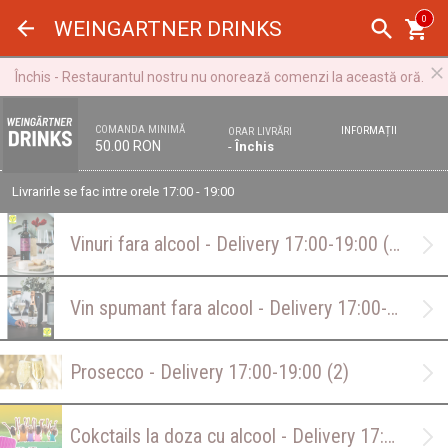
Panoul de gestionare a panourilor cookie
0
WEINGARTNER DRINKS
Închis - Restaurantul nostru nu onorează comenzi la această oră.
COMANDA MINIMĂ
INFORMAȚII
ORAR LIVRĂRI
50.00 RON
-
Închis
Livrarirle se fac intre orele 17:00 - 19:00
Vinuri fara alcool - Delivery 17:00-19:00
(13)
Vin spumant fara alcool - Delivery 17:00-19:00
(
Prosecco - Delivery 17:00-19:00
(2)
Cokctails la doza cu alcool - Delivery 17:00-19:00