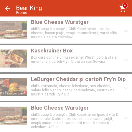
Panoul de gestionare a panourilor cookie
0
Bear King
Promo
Blue Cheese Wurstger
chiflă coaptă proaspăt, Chili Kasekrainer, sos blue
cheese, bacon prăjit, ceapă caramelizată, varză albă
murată + salata coleslaw
Kasekrainer Box
Box care conţine un Kasekrainer Wurst (porc & vita &
ementaller), cartofi Fry'n Dip şi un sos Gewürz
LeBurger Cheddar și cartofi Fry'n Dip
chiflă artizanală, cheese leberkase, sos cheddar,
salată lollo bianco, ceapă caramelizată, castravete
murat + cartofi Fry'n Dip
Blue Cheese Wurstger
chiflă coaptă proaspăt, Chili Kasekrainer (porc & vită &
emmentaler & chili), sos blue cheese, bacon prăjit,
ceapă caramelizată, varză albă murată + salată
coleslaw - 400 gr.