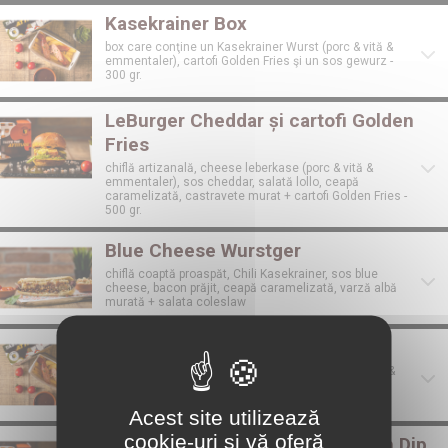
Kasekrainer Box
box care conţine un Kasekrainer Wurst (porc & vită &
emmentaler), cartofi Golden Fries şi un sos gewurz -
300 gr.
LeBurger Cheddar și cartofi Golden
Fries
chiflă artizanală, cheese leberkase (porc & vită &
emmentaler), sos cheddar, salată lollo, ceapă
caramelizată, castravete murat + cartofi Golden Fries -
500 gr.
Blue Cheese Wurstger
chiflă coaptă proaspăt, Chili Kasekrainer, sos blue
cheese, bacon prăjit, ceapă caramelizată, varză albă
murată + salata coleslaw
Kasekrainer Box
Box care conţine un Kasekrainer Wurst (porc & vita &
ementaller), cartofi Fry'n Dip şi un sos Gewürz
Acest site utilizează
cookie-uri și vă oferă
LeBurger Cheddar și cartofi Fry'n Dip