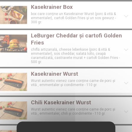
Kasekrainer Box
box care conţine un Kasekrainer Wurst (porc & vită &
emmentaler), cartofi Golden Fries şi un sos gewurz -
300 gr.
LeBurger Cheddar și cartofi Golden
Fries
chiflă artizanală, cheese leberkase (porc & vită &
emmentaler), sos cheddar, salată lollo, ceapă
caramelizată, castravete murat + cartofi Golden Fries -
500 gr.
Kasekrainer Wurst
Wurst autentic vienez care conține carne de porc și
vită , emmentaler și condimente - 110 gr.
Chili Kasekrainer Wurst
Wurst autentic vienez care conține carne de porc și
vită , emmentaler, chili și condimente - 110 gr.
Puten Kasekrainer Wurst