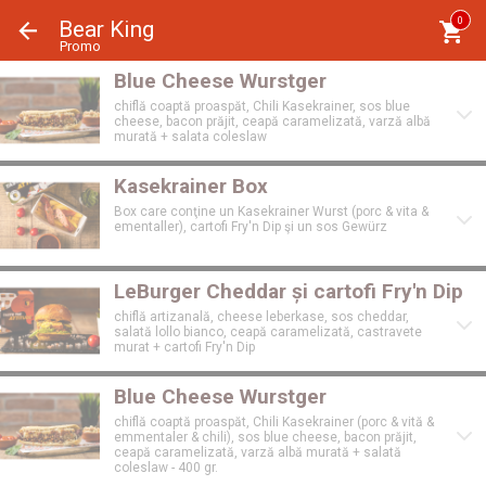
Panoul de gestionare a panourilor cookie
0
Bear King
Promo
Blue Cheese Wurstger
chiflă coaptă proaspăt, Chili Kasekrainer, sos blue
cheese, bacon prăjit, ceapă caramelizată, varză albă
murată + salata coleslaw
Kasekrainer Box
Box care conţine un Kasekrainer Wurst (porc & vita &
ementaller), cartofi Fry'n Dip şi un sos Gewürz
LeBurger Cheddar și cartofi Fry'n Dip
chiflă artizanală, cheese leberkase, sos cheddar,
salată lollo bianco, ceapă caramelizată, castravete
murat + cartofi Fry'n Dip
Blue Cheese Wurstger
chiflă coaptă proaspăt, Chili Kasekrainer (porc & vită &
emmentaler & chili), sos blue cheese, bacon prăjit,
ceapă caramelizată, varză albă murată + salată
coleslaw - 400 gr.