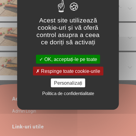
Wurst autentic vienez care conține carne de curcan ,
emmentaler și condimente - 110 gr.
Acest site utilizează
cookie-uri și vă oferă
Minikasekrainer 5 buc.
control asupra a ceea
Wursti autentici vienezi care conțin carne de porc și
vită , emmentaler și condimente - 135 gr.
ce doriți să activați
Vegan Wurst 2 buc.
OK, acceptați-le pe toate
Wursti din proteine vegetale și condimente - 100 gr.
Respinge toate cookie-urile
Personalizați
Politica de confidentialitate
Administrare restaurant
Admin Login
Link-uri utile