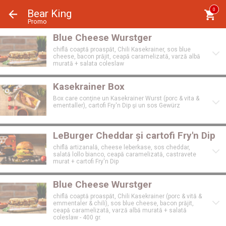
Panoul de gestionare a panourilor cookie
0
Bear King
Promo
Blue Cheese Wurstger
chiflă coaptă proaspăt, Chili Kasekrainer, sos blue
cheese, bacon prăjit, ceapă caramelizată, varză albă
murată + salata coleslaw
Kasekrainer Box
Box care conţine un Kasekrainer Wurst (porc & vita &
ementaller), cartofi Fry'n Dip şi un sos Gewürz
LeBurger Cheddar și cartofi Fry'n Dip
chiflă artizanală, cheese leberkase, sos cheddar,
salată lollo bianco, ceapă caramelizată, castravete
murat + cartofi Fry'n Dip
Blue Cheese Wurstger
chiflă coaptă proaspăt, Chili Kasekrainer (porc & vită &
emmentaler & chili), sos blue cheese, bacon prăjit,
ceapă caramelizată, varză albă murată + salată
coleslaw - 400 gr.