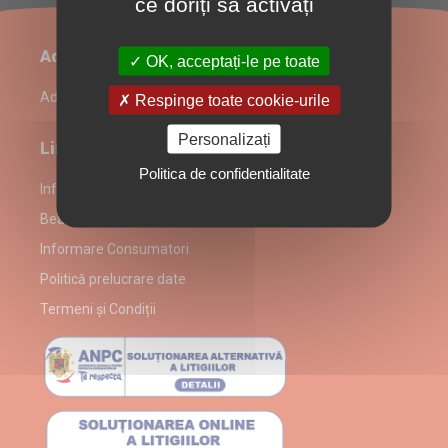
ce doriți să activați
Administrare restaurant
OK, acceptați-le pe toate
Admin Login
Respinge toate cookie-urile
Personalizați
Link-uri utile
Politica de confidentialitate
Informații despre partenerul Bear King
Bear King alergeni
Informare Consumatori
Politică prelucrare date
Termeni și Condiții