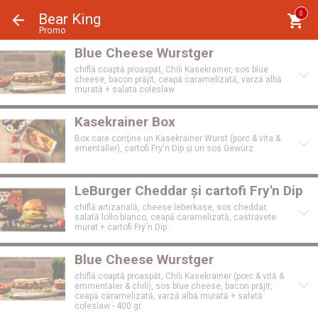
Panoul de gestionare a panourilor cookie
0
Bear King
Promo
Blue Cheese Wurstger
chiflă coaptă proaspăt, Chili Kasekrainer, sos blue
cheese, bacon prăjit, ceapă caramelizată, varză albă
murată + salata coleslaw
Kasekrainer Box
Box care conţine un Kasekrainer Wurst (porc & vita &
ementaller), cartofi Fry'n Dip şi un sos Gewürz
LeBurger Cheddar și cartofi Fry'n Dip
chiflă artizanală, cheese leberkase, sos cheddar,
salată lollo bianco, ceapă caramelizată, castravete
murat + cartofi Fry'n Dip
Blue Cheese Wurstger
chiflă coaptă proaspăt, Chili Kasekrainer (porc & vită &
emmentaler & chili), sos blue cheese, bacon prăjit,
ceapă caramelizată, varză albă murată + salată
coleslaw - 400 gr.