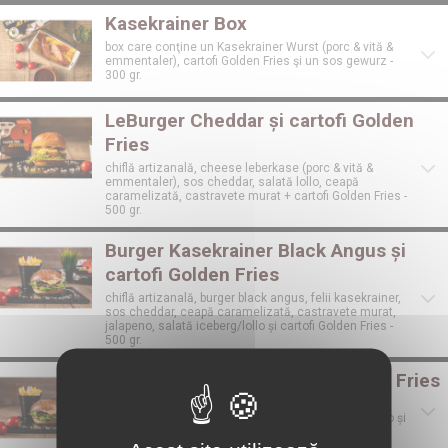
Kasekrainer Box
box care conţine un Kasekrainer Wurst (porc & vită &
emmentaler), cartofi Golden Fries şi un sos gewurz -
300 gr.
LeBurger Cheddar și cartofi Golden
Fries
chiflă artizanală, cheese leberkase (porc & vită &
emmentaler), sos cheddar, salată lollo, ceapă
caramelizată, castravete murat + cartofi Golden Fries -
500 gr.
Burger Kasekrainer Black Angus și
cartofi Golden Fries
chiflă artizanală, burger black angus, felii kasekrainer,
sos cheddar, ceapă caramelizată, castravete murat,
jalapeno, salată iceberg/lollo și cartofi Golden Fries -
500 gr.
Chicken Burger și cartofi Golden Fries
chiflă artizanală, burger pui, sos cheddar, ceapă
caramelizată, castravete murat, salată iceberg/lollo și
cartofi Golden fries - 500 gr.