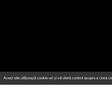
Acest site utilizează cookie-uri și vă oferă control asupra a ceea ce 
Email
contact@eeatingh.ro