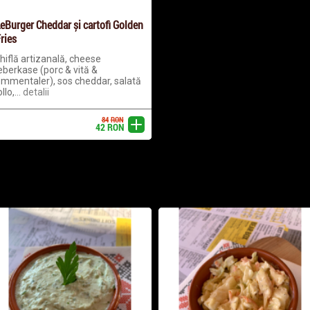
eBurger Cheddar și cartofi Golden
ries
hiflă artizanală, cheese
eberkase (porc & vită &
mmentaler), sos cheddar, salată
ollo,...
detalii
84
RON
adaugă
42
RON