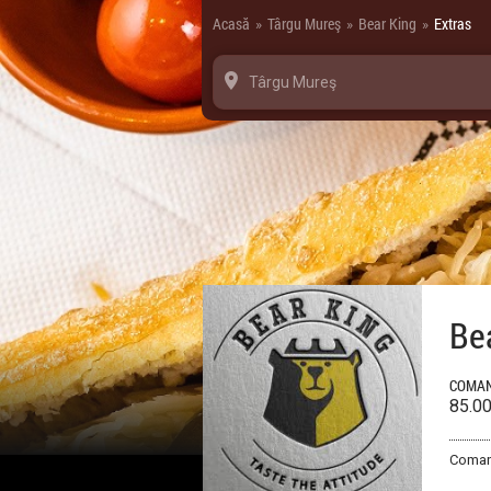
Panoul de gestionare a panourilor cookie
Acasă
Târgu Mureş
Bear King
Extras
»
»
»
Târgu Mureş
Be
COMAN
85.0
Comand