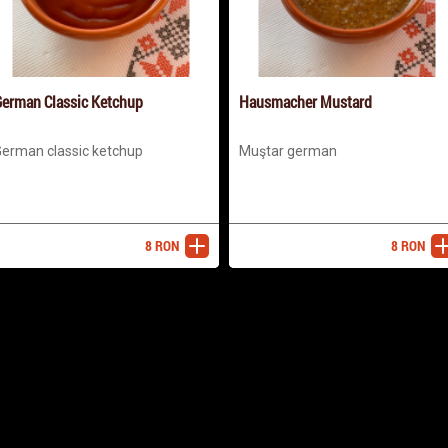
erman Classic Ketchup
Hausmacher Mustard
erman classic ketchup
Muştar german
8
RON
8
RON
adaugă
ada