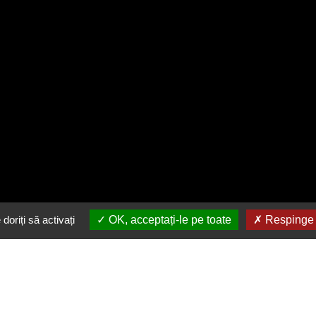
doriți să activați
OK, acceptați-le pe toate
Respinge t
Descarca gratuit aplicatia
noastra
in buzunarul tau