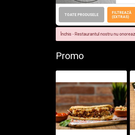
FILTREAZĂ
TOATE PRODUSELE
(EXTRAS)
Închis - Restaurantul nostru nu onorea
Promo