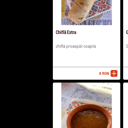
Chiflă Extra
G
chiflă proaspăt coaptă
S
8
RON
adaugă