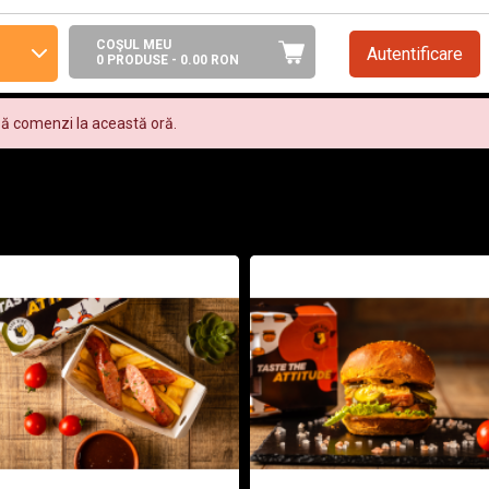
COŞUL MEU
Autentificare
0 PRODUSE -
0.00
RON
ză comenzi la această oră.