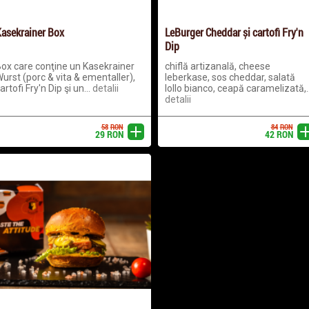
asekrainer Box
LeBurger Cheddar și cartofi Fry'n
Dip
ox care conţine un Kasekrainer
chiflă artizanală, cheese
urst (porc & vita & ementaller),
leberkase, sos cheddar, salată
artofi Fry'n Dip şi un...
detalii
lollo bianco, ceapă caramelizată,..
detalii
58
RON
84
RON
adaugă
ada
29
RON
42
RON