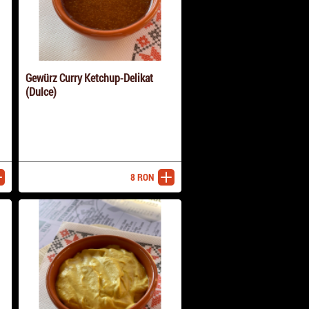
Gewürz Curry Ketchup-Delikat
(Dulce)
8
RON
ugă
adaugă