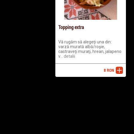
Topping extra
Vă rugăm să alegeţi una din:
varză murată albă/roşie,
castraveţi muraţi, hrean, jalapeno
v...
detalii
8
RON
adaugă