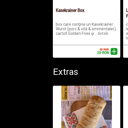
Kasekrainer Box
L
F
box care conţine un Kasekrainer
c
Wurst (porc & vită & emmentaler),
l
cartofi Golden Fries şi...
detalii
e
l
58
RON
adaugă
29
RON
Extras