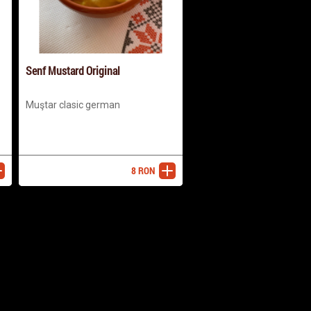
Senf Mustard Original
Muştar clasic german
8
RON
ugă
adaugă