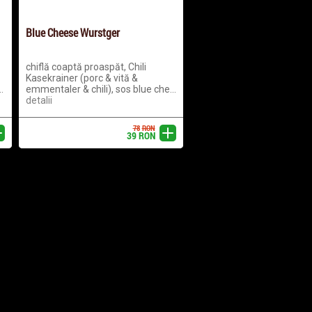
Blue Cheese Wurstger
chiflă coaptă proaspăt, Chili
Kasekrainer (porc & vită &
.
emmentaler & chili), sos blue che...
detalii
78
RON
ugă
adaugă
39
RON