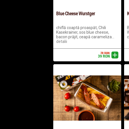
Blue Cheese Wurstger
K
chiflă coaptă proaspăt, Chili
B
Kasekrainer, sos blue cheese,
W
bacon prăjit, ceapă carameliza...
c
detalii
78
RON
adaugă
39
RON