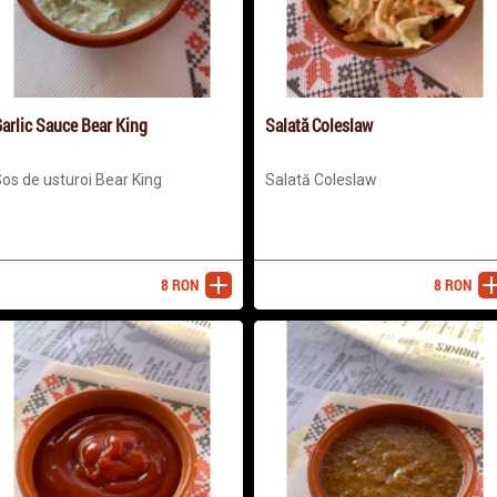
arlic Sauce Bear King
Salată Coleslaw
os de usturoi Bear King
Salată Coleslaw
8
RON
8
RON
adaugă
ada