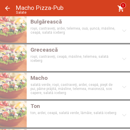
Panoul de gestionare a panourilor cookie
0
Macho Pizza-Pub
Salate
Bulgărească
roșii, castraveţi, ardei, telemea, ouă, șuncă, măsline,
ceapă, salată iceberg
Grecească
roșii, castraveţi, ceapă, măsline, telemea, salată
iceberg
Macho
salată verde, roșii, castraveţi, ardei, ceapă, piept de
pui, pâine prăjită, măsline, telemea, maioneză, sos
capere, salată iceberg
Ton
ton, ardei, ceapă, salată verde, lămâie, salată iceberg