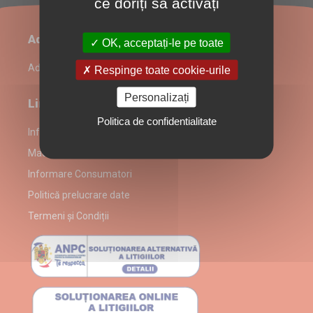
ce doriți să activați
Administrare restaurant
OK, acceptați-le pe toate
Admin Login
Respinge toate cookie-urile
Personalizați
Link-uri utile
Politica de confidentialitate
Informații despre partenerul Macho Pizza-Pub
Macho Pizza-Pub alergeni
Informare Consumatori
Politică prelucrare date
Termeni și Condiții