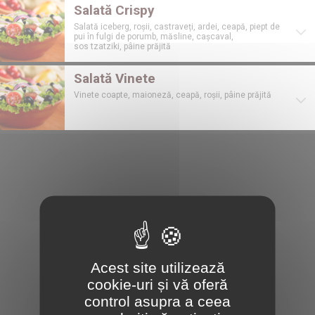
Salată Crispy
Salată iceberg, roșii, castraveți, ardei, ceapă, piept de
pui în fulgi de porumb, măsline, cașcaval,
sos tzatziki, pâine prăjită
Salată Vinete
Vinete coapte, maioneză, ceapă, roșii, pâine prăjită
Acest site utilizează
cookie-uri și vă oferă
control asupra a ceea