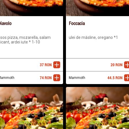
iavolo
Foccacia
 sos pizza, mozarella, salam
ulei de măsline, oregano *1
icant, ardei iute * 1-10
37
RON
20
RON
adaugă
ada
74
RON
44.5
RON
Mammoth
adaugă
Mammoth
ada