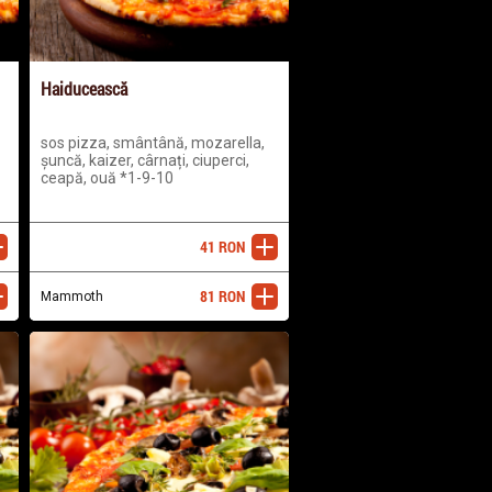
Haiducească
sos pizza, smântână, mozarella,
șuncă, kaizer, cârnați, ciuperci,
ceapă, ouă *1-9-10
41
RON
ugă
adaugă
81
RON
ugă
Mammoth
adaugă