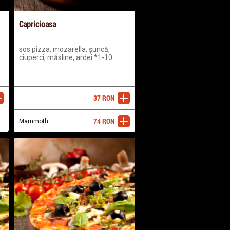
Capricioasa
sos pizza, mozarella, șuncă,
ciuperci, măsline, ardei *1-10
37
RON
ugă
adaugă
74
RON
Mammoth
adaugă