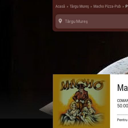
Panoul de gestionare a panourilor cookie
Acasă
Târgu Mureş
Macho Pizza-Pub
P
»
»
»
Târgu Mureş
Ma
COMAN
50.0
Pentru