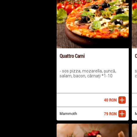
Quattro Carni
Q
- sos pizza, mozarella, șuncă,
s
salam, bacon, cârnați *1-10
c
40
RON
adaugă
79
RON
Mammoth
adaugă