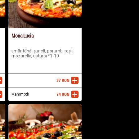
Mona Lucia
smântână, șuncă, porumb, roșii,
mozarella, usturoi *1-10
37
RON
ugă
adaugă
74
RON
ugă
Mammoth
adaugă