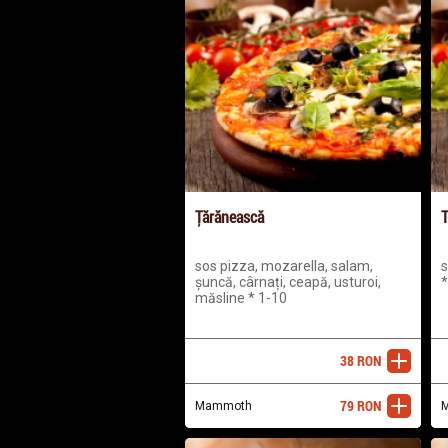
Ţărănească
T
sos pizza, mozarella, salam,
s
șuncă, cârnați, ceapă, usturoi,
*
măsline * 1-10
38
RON
adaugă
79
RON
Mammoth
adaugă