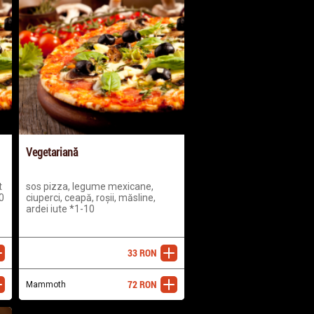
Vegetariană
t
sos pizza, legume mexicane,
0
ciuperci, ceapă, roșii, măsline,
ardei iute *1-10
33
RON
ugă
adaugă
72
RON
ugă
Mammoth
adaugă