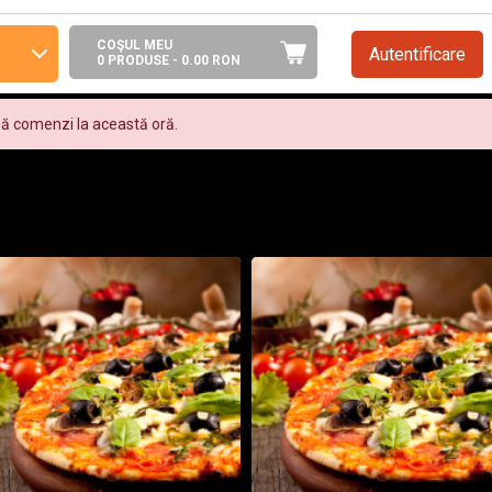
COŞUL MEU
Autentificare
0 PRODUSE -
0.00
RON
ză comenzi la această oră.