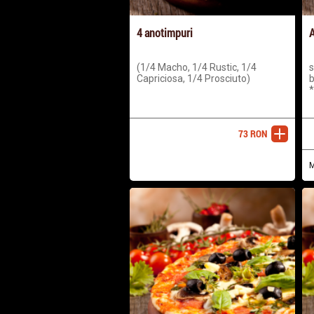
4 anotimpuri
A
(1/4 Macho, 1/4 Rustic, 1/4
s
Capriciosa, 1/4 Prosciuto)
b
*
73
RON
adaugă