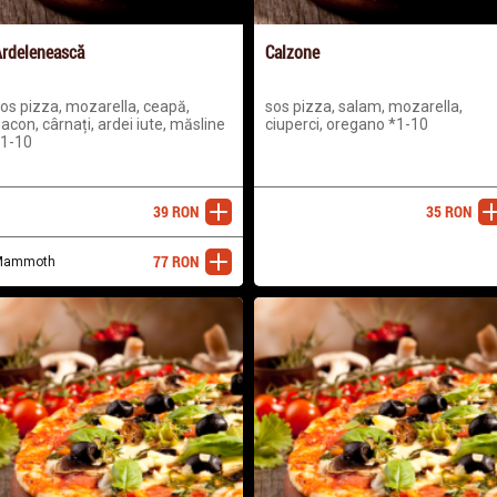
rdelenească
Calzone
os pizza, mozarella, ceapă,
sos pizza, salam, mozarella,
acon, cârnați, ardei iute, măsline
ciuperci, oregano *1-10
1-10
39
RON
35
RON
adaugă
ada
77
RON
Mammoth
adaugă