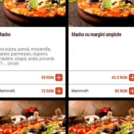
Macho
Macho cu margini umplute
os pizza, șuncă, mozarella,
.
aizer, parmezan, ciuperci,
ăsline, ceapă, ardei, porumb
1-...
detalii
39
RON
43.5
RON
adaugă
ada
75
RON
85
RON
Mammoth
adaugă
Mammoth
ada