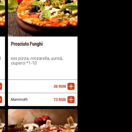
Prosciuto Funghi
0
sos pizza, mozarella, șuncă,
ciuperci *1-10
36
RON
ugă
adaugă
73
RON
ugă
Mammoth
adaugă