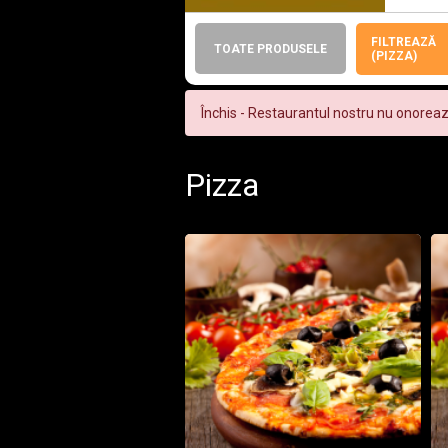
FILTREAZĂ
TOATE PRODUSELE
(PIZZA)
Închis - Restaurantul nostru nu onorea
Pizza