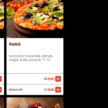
Rustică
sos pizza, mozarella, cârnați,
ceapă, ardei, porumb *1-10
36
RON
ugă
adaugă
72
RON
ugă
Mammoth
adaugă