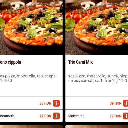
ono cippola
Trio Carni Mix
os pizza, mozarella, ton, ceapă
sos pizza, mozarella, șuncă, piep
1-4-10
de pui, cârnați, cartofi prăjiţi * 1-1
35
RON
39
RON
adaugă
ada
72
RON
77
RON
Mammoth
adaugă
Mammoth
ada