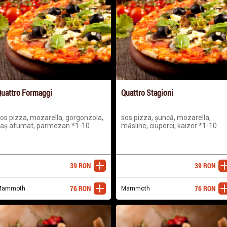
uattro Formaggi
Quattro Stagioni
os pizza, mozarella, gorgonzola,
sos pizza, șuncă, mozarella,
aș afumat, parmezan *1-10
măsline, ciuperci, kaizer *1-10
39
RON
39
RON
adaugă
ada
76
RON
76
RON
Mammoth
adaugă
Mammoth
ada