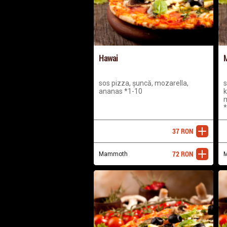
Hawai
sos pizza, șuncă, mozarella,
s
ananas *1-10
k
m
*
37
RON
adaugă
72
RON
Mammoth
adaugă