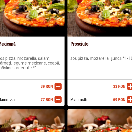
exicană
Prosciuto
os pizza, mozarella, salam,
sos pizza, mozarella, șuncă *1-1
ârnați, legume mexicane, ceapă,
ăsline, ardei iute *1
39
RON
33
RON
adaugă
ada
77
RON
69
RON
Mammoth
adaugă
Mammoth
ada