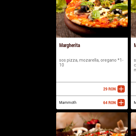
Margherita
M
sos pizza, mozarella, oregano *1-
s
10
c
m
29
RON
adaugă
64
RON
Mammoth
adaugă