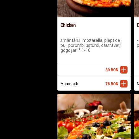
Chicken
D
smântână, mozarella, piept de
-
pui, porumb, usturoi, castraveți,
p
gogoșari * 1-10
39
RON
adaugă
76
RON
Mammoth
adaugă