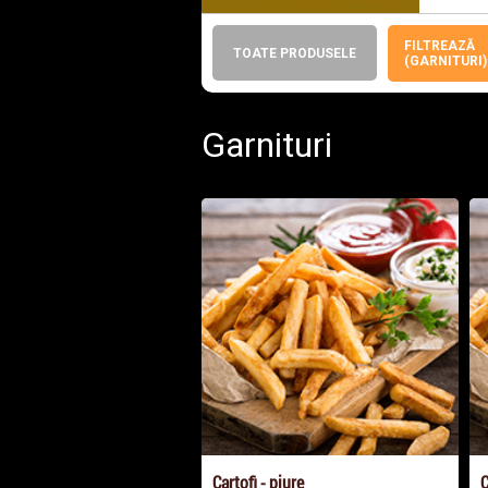
FILTREAZĂ
TOATE PRODUSELE
(GARNITURI)
Garnituri
Cartofi - piure
C