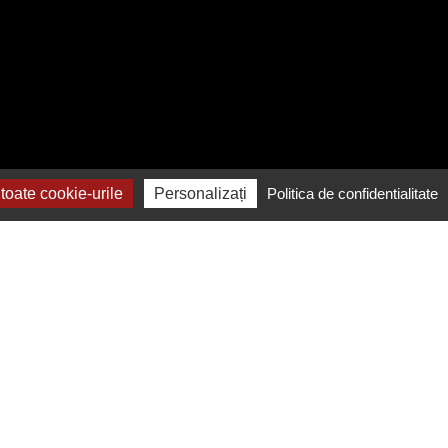
oate cookie-urile
Personalizați
Politica de confidentialitate
Contactează-ne
Contact și raportare
Notificare conținut ilegal