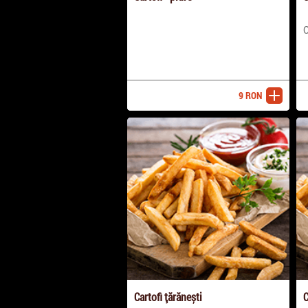
C
9
RON
adaugă
Cartofi țărănești
C