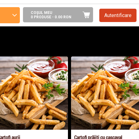
COŞUL MEU
Autentificare
0 PRODUSE -
0.00
RON
artofi aurii
Cartofi prăjiţi cu caşcaval