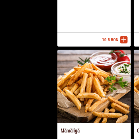
10.5
RON
adaugă
Mămăligă
O