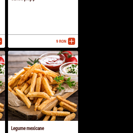
9
RON
ugă
adaugă
Legume mexicane