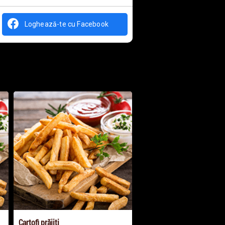
Loghează-te cu Facebook
Cartofi prăjiți