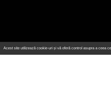
Acest site utilizează cookie-uri și vă oferă control asupra a ceea ce 
Email
contact@eeatingh.ro
Administrare
restaurant
Admin Login