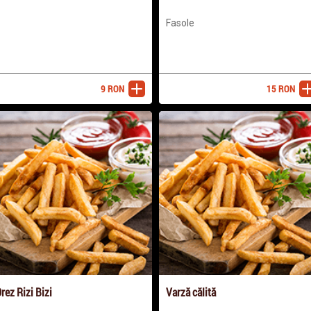
Fasole
9
RON
15
RON
adaugă
ada
rez Rizi Bizi
Varză călită