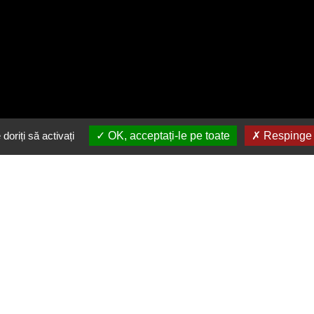
doriți să activați
OK, acceptați-le pe toate
Respinge t
Descarca gratuit aplicatia
noastra
in buzunarul tau
Link-uri utile
Urmărește-ne
Valori nutriționale Macho Pizza-
Facebook
Pub
Instagram
Informații despre partenerul Macho
Pizza-Pub