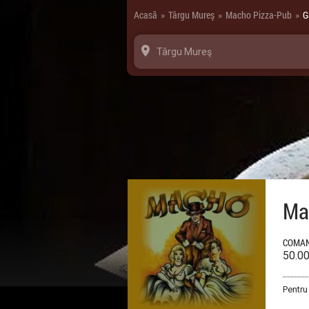
Panoul de gestionare a panourilor cookie
Acasă
Târgu Mureş
Macho Pizza-Pub
G
»
»
»
Târgu Mureş
Ma
COMAN
50.0
Pentru