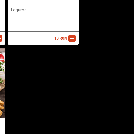
Legume
10
RON
ugă
adaugă