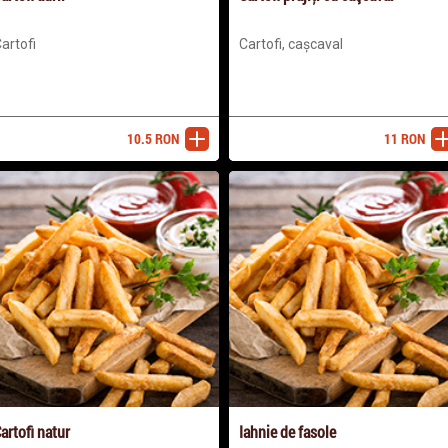
artofi
Cartofi, cașcaval
10.5
RON
11
RON
adaugă
ada
artofi natur
Iahnie de fasole