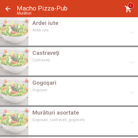
Panoul de gestionare a panourilor cookie
0
Macho Pizza-Pub
Murături
Ardei iute
Ardei iute
Castraveţi
Castraveți
Gogoşari
Gogoșari
Murături asortate
Gogosari, castraveti, gogonele