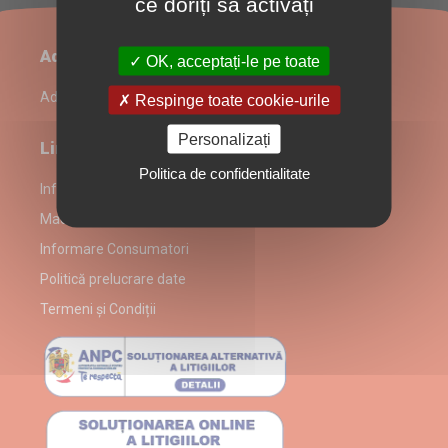
ce doriți să activați
Administrare restaurant
OK, acceptați-le pe toate
Admin Login
Respinge toate cookie-urile
Personalizați
Link-uri utile
Politica de confidentialitate
Informații despre partenerul Macho Pizza-Pub
Macho Pizza-Pub alergeni
Informare Consumatori
Politică prelucrare date
Termeni și Condiții