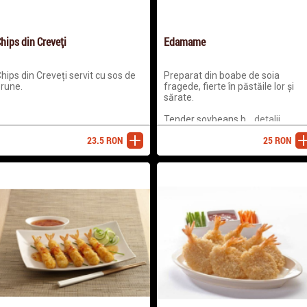
hips din Creveți
Edamame
hips din Creveți servit cu sos de
Preparat din boabe de soia
rune.
fragede, fierte în păstăile lor și
sărate.
Tender soybeans b...
detalii
23.5
RON
25
RON
adaugă
ada