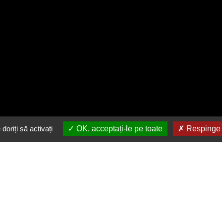
doriți să activați
OK, acceptați-le pe toate
Respinge t
Descarca gratuit aplicatia
noastra
in buzunarul tau
Link-uri utile
Urmărește-ne