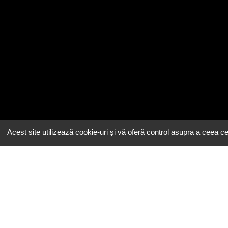
Acest site utilizează cookie-uri și vă oferă control asupra a ceea ce 
Email
contact@eeatingh.ro
Administrare
restaurant