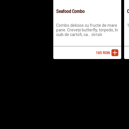
Seafood Combo
C
Combo delicios cu fructe de mare
1
pane. Creveții butterfly, torpedo, în
cuib de cartofi, ca...
detalii
165
RON
adaugă