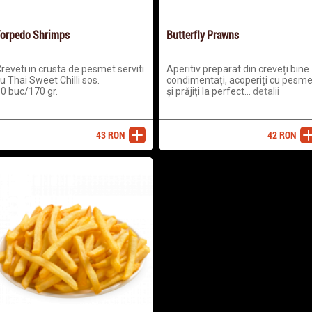
orpedo Shrimps
Butterfly Prawns
reveti in crusta de pesmet serviti
Aperitiv preparat din creveți bine
u Thai Sweet Chilli sos.
condimentați, acoperiți cu pesme
0 buc/170 gr.
și prăjiți la perfect...
detalii
43
RON
42
RON
adaugă
ada