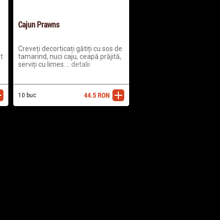
Cajun Prawns
Creveți decorticați gătiți cu sos de
t
tamarind, nuci caju, ceapă prăjită,
serviți cu limes....
detalii
44.5
RON
ugă
10 buc
adaugă