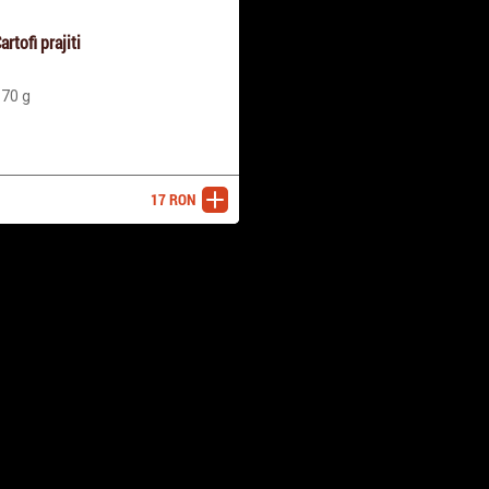
artofi prajiti
70 g
17
RON
adaugă