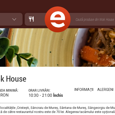
k House
INFORMAȚII
ALERGENI
DA MINIMĂ:
ORAR LIVRĂRI:
Închis
0RON
10:30 - 21:00
 localitățile ,Cristești, Sâncraiu de Mureș, Sântana de Mureș, Sângeorgiu de 
ă de către restaurantul nostru este de 70 lei. Alegerea tacâmului este opțional