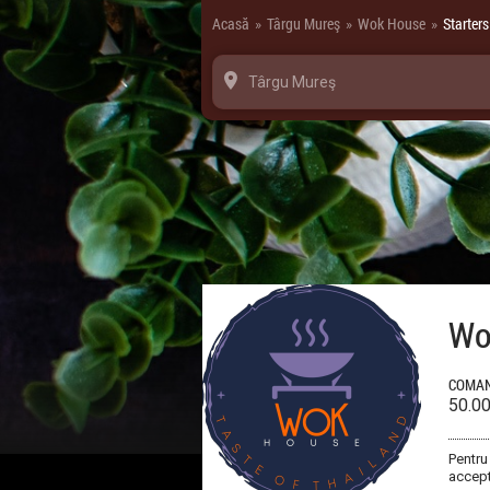
Panoul de gestionare a panourilor cookie
Acasă
Târgu Mureş
Wok House
Starters
»
»
»
Târgu Mureş
Wo
COMAN
50.0
Pentru
accept