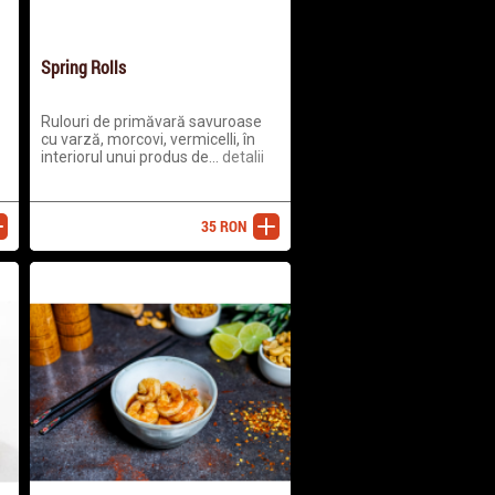
Spring Rolls
Rulouri de primăvară savuroase
cu varză, morcovi, vermicelli, în
interiorul unui produs de...
detalii
35
RON
ugă
adaugă