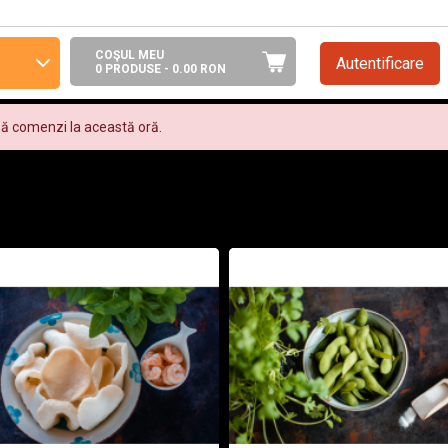
COŞUL MEU
Autentificare
0 PRODUSE -
0.00
RON
ză comenzi la această oră.