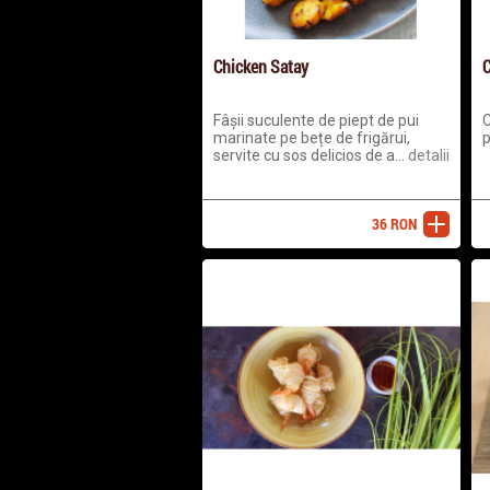
Chicken Satay
C
Fâșii suculente de piept de pui
C
marinate pe bețe de frigărui,
p
servite cu sos delicios de a...
detalii
36
RON
adaugă