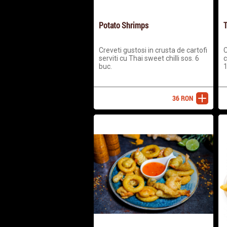
Potato Shrimps
T
Creveti gustosi in crusta de cartofi
C
serviti cu Thai sweet chilli sos. 6
c
buc.
1
36
RON
adaugă