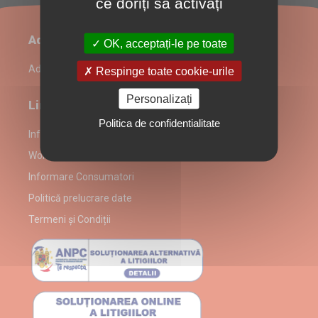
ce doriți să activați
Administrare restaurant
OK, acceptați-le pe toate
Admin Login
Respinge toate cookie-urile
Personalizați
Link-uri utile
Politica de confidentialitate
Informații despre partenerul Wok House
Wok House alergeni
Informare Consumatori
Politică prelucrare date
Termeni și Condiții