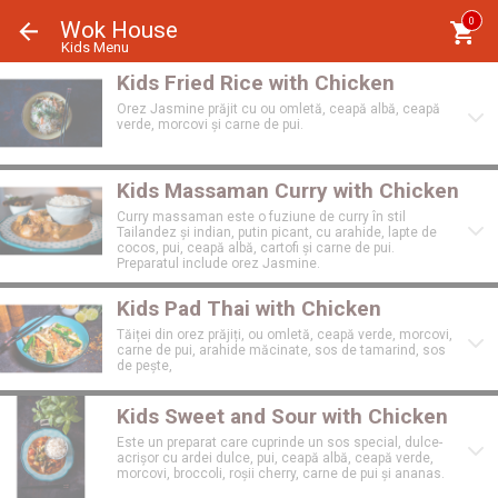
Panoul de gestionare a panourilor cookie
0
Wok House
Kids Menu
Kids Fried Rice with Chicken
Orez Jasmine prăjit cu ou omletă, ceapă albă, ceapă
verde, morcovi și carne de pui.
Kids Massaman Curry with Chicken
Curry massaman este o fuziune de curry în stil
Tailandez și indian, putin picant, cu arahide, lapte de
cocos, pui, ceapă albă, cartofi și carne de pui.
Preparatul include orez Jasmine.
Kids Pad Thai with Chicken
Tăiței din orez prăjiți, ou omletă, ceapă verde, morcovi,
carne de pui, arahide măcinate, sos de tamarind, sos
de pește,
Kids Sweet and Sour with Chicken
Este un preparat care cuprinde un sos special, dulce-
acrișor cu ardei dulce, pui, ceapă albă, ceapă verde,
morcovi, broccoli, roșii cherry, carne de pui și ananas.