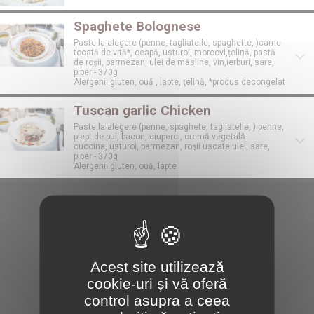
Spaghete Bolognese
Paste la alegere (penne, tagliatelle, spaghette, )carne
tocată de vită*, ceapă, usturoi, morcovi,țelină, pastă
de roșii, parmezan, ulei de măsline, vin,ierburi, sare,
piper - 370g
Alergeni: gluten, ouă , lapte, ţelină, *produs decongelat
Tuscan garlic Chicken
Paste la alegere (penne, spaghete, tagliatelle, ) penne,
piept de pui, bacon, ciuperci, cremă vegetală
cuccina, usturoi, parmezan, roşii uscate ulei, sare,
piper - 370g
Alergeni: gluten, ouă, lapte
Acest site utilizează
cookie-uri și vă oferă
control asupra a ceea