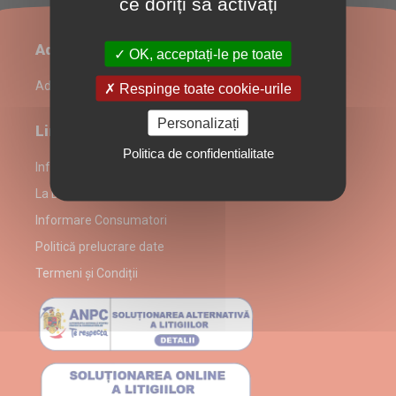
ce doriți să activați
Administrare restaurant
OK, acceptați-le pe toate
Admin Login
Respinge toate cookie-urile
Personalizați
Link-uri utile
Politica de confidentialitate
Informații despre partenerul La Diavolo Home Delivery
La Diavolo Home Delivery alergeni
Informare Consumatori
Politică prelucrare date
Termeni și Condiții