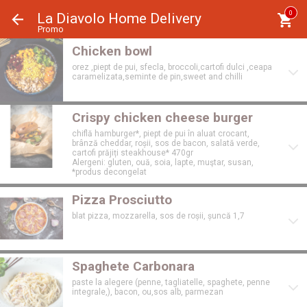
Panoul de gestionare a panourilor cookie
0
La Diavolo Home Delivery
Promo
Chicken bowl
orez ,piept de pui, sfecla, broccoli,cartofi dulci ,ceapa
caramelizata,seminte de pin,sweet and chilli
Crispy chicken cheese burger
chiflă hamburger*, piept de pui în aluat crocant,
brânză cheddar, roșii, sos de bacon, salată verde,
cartofi prăjiți steakhouse* 470gr
Alergeni: gluten, ouă, soia, lapte, muştar, susan,
*produs decongelat
Pizza Prosciutto
blat pizza, mozzarella, sos de roșii, șuncă 1,7
Spaghete Carbonara
paste la alegere (penne, tagliatelle, spaghete, penne
integrale,), bacon, ou,sos alb, parmezan