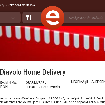
ery
Poke bowl by Diavolo
»
 Diavolo Home Delivery
INFORMAȚII
ALERGEN
DA MINIMĂ:
ORAR LIVRĂRI:
Deschis
0RON
11:30 - 21:30
ediu de livrare: 60 minute. Program: 11.00-21.45, de luni până duminică. Produ
le aferente listei de mai jos: 1. Gluten 2.Alune 3.Alune de copac 4.Ţelinǎ 5.Muș