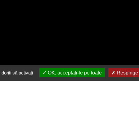
doriți să activați
OK, acceptați-le pe toate
Respinge t
Descarca gratuit aplicatia
noastra
in buzunarul tau
Link-uri utile
Urmărește-ne
Valori nutriționale La Diavolo Home
Facebook
Delivery
Instagram