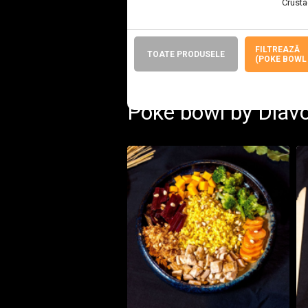
Crusta
FILTREAZĂ
TOATE PRODUSELE
(POKE BOWL B
Poke bowl by Diavo