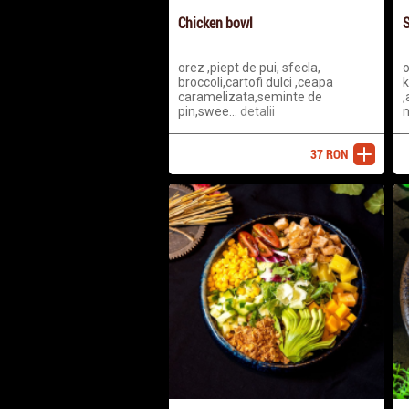
Chicken bowl
S
orez ,piept de pui, sfecla,
o
broccoli,cartofi dulci ,ceapa
k
caramelizata,seminte de
,
pin,swee...
detalii
m
37
RON
adaugă