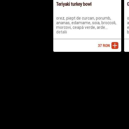
Teriyaki turkey bowl
G
orez, piept de curcan, porumb,
o
ananas, edamame, soia, broccoli,
a
morcovi, ceapă verde, arde...
e
detalii
b
37
RON
adaugă