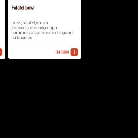
Falafel bowl
orez ,falafel,sfecla
,broccoli,morcovi,ceapa
caramelizata,seminte chia,iaurt
cu busuioc
34
RON
ugă
adaugă