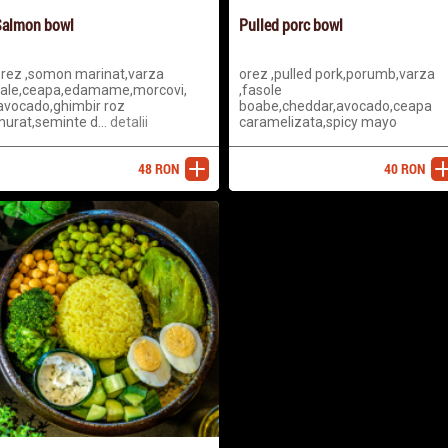
almon bowl
Pulled porc bowl
rez ,somon marinat,varza
orez ,pulled pork,porumb,varza
ale,ceapa,edamame,morcovi,
,fasole
avocado,ghimbir roz
boabe,cheddar,avocado,ceapa
urat,seminte d...
detalii
caramelizata,spicy mayo
48
RON
40
RON
adaugă
ada