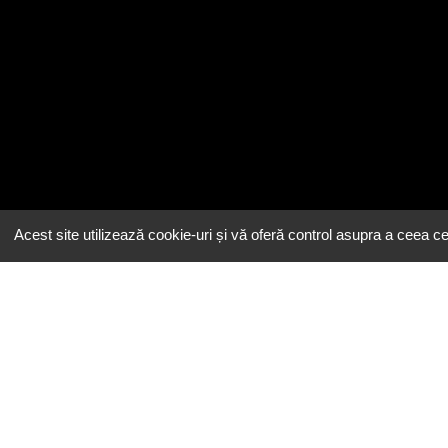
Acest site utilizează cookie-uri și vă oferă control asupra a ceea ce 
Email
contact@eeatingh.ro
Administrare
restaurant
Admin Login