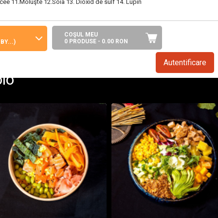
cee 11.Moluşte 12.Soia 13. Dioxid de sulf 14. Lupin
COŞUL MEU
0 PRODUSE -
0.00
RON
Y...)
Autentificare
lo