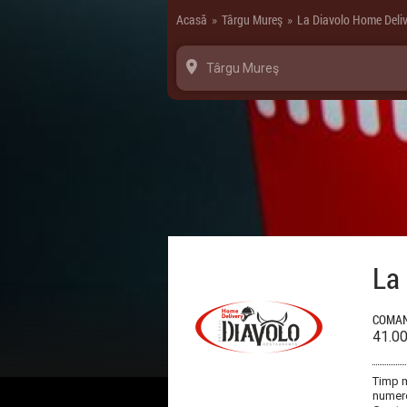
Panoul de gestionare a panourilor cookie
Acasă
Târgu Mureş
La Diavolo Home Deliv
»
»
Târgu Mureş
La
COMAN
41.0
Timp m
numere