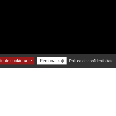
oate cookie-urile
Personalizați
Politica de confidentialitate
Contactează-ne
Contact și raportare