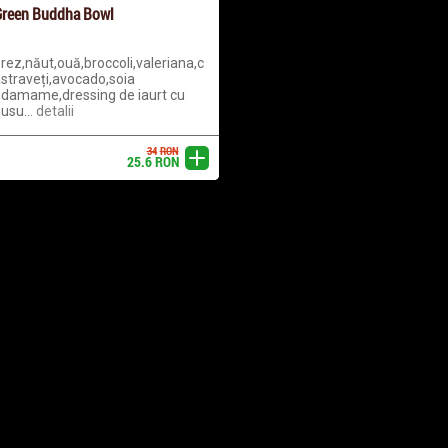
reen Buddha Bowl
rez,năut,ouă,broccoli,valeriana,c
straveți,avocado,soia
damame,dressing de iaurt cu
usu...
detalii
34
RON
adaugă
25.6
RON