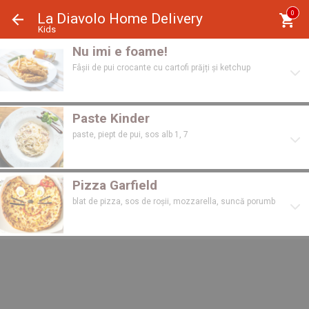
Panoul de gestionare a panourilor cookie
0
La Diavolo Home Delivery
Kids
Nu imi e foame!
Fâșii de pui crocante cu cartofi prăjți și ketchup
Paste Kinder
paste, piept de pui, sos alb 1, 7
Pizza Garfield
blat de pizza, sos de roșii, mozzarella, suncă porumb