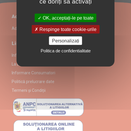
ce doriți să activați
Administrare restaurant
OK, acceptați-le pe toate
Admin Login
Respinge toate cookie-urile
Personalizați
Link-uri utile
Politica de confidentialitate
Informații despre partenerul La Diavolo Home Delivery
La Diavolo Home Delivery alergeni
Informare Consumatori
Politică prelucrare date
Termeni și Condiții