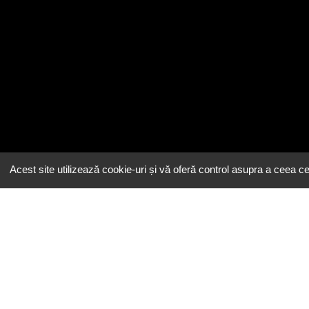
Acest site utilizează cookie-uri și vă oferă control asupra a ceea ce 
Email
contact@eeatingh.ro
Administrare
restaurant