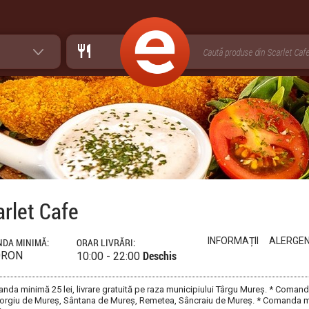
rlet Cafe
INFORMAȚII
ALERGEN
DA MINIMĂ:
ORAR LIVRĂRI:
Deschis
0RON
10:00 - 22:00
nda minimă 25 lei, livrare gratuită pe raza municipiului Târgu Mureș. * Comanda
rgiu de Mureș, Sântana de Mureș, Remetea, Sâncraiu de Mureș. * Comanda mini