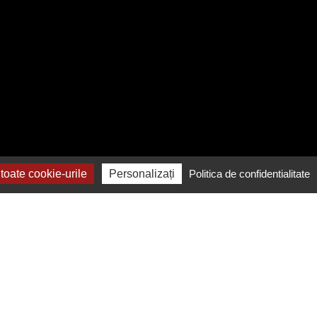
oate cookie-urile
Personalizați
Politica de confidentialitate
Contactează-ne
Contact și raportare