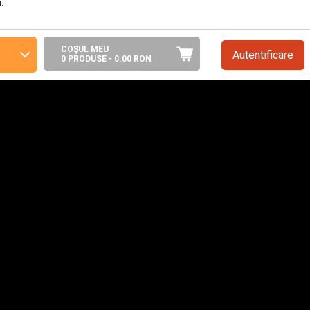
.
COŞUL MEU
Autentificare
0 PRODUSE -
0.00
RON