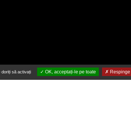
doriți să activați
OK, acceptați-le pe toate
Respinge t
Descarca gratuit aplicatia
noastra
in buzunarul tau
Link-uri utile
Urmărește-ne
Valori nutriționale Scarlet Cafe
Facebook