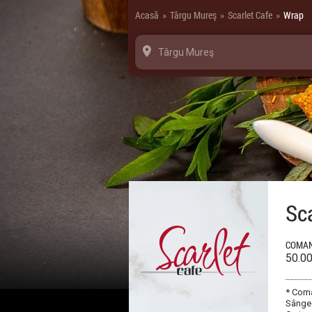
Panoul de gestionare a panourilor cookie
Acasă
Târgu Mureş
Scarlet Cafe
Wrap
»
»
»
Târgu Mureş
Sca
COMAN
50.0
* Coma
Sângeo