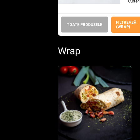
Curteni
FILTREAZĂ
TOATE PRODUSELE
(WRAP)
Wrap