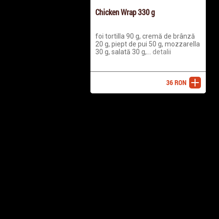
Chicken Wrap 330 g
foi tortilla 90 g, cremă de brânză
20 g, piept de pui 50 g, mozzarella
30 g, salată 30 g,...
detalii
36
RON
adaugă