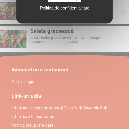
Salată cu ton
Politica de confidentialitate
ton, salată iceberg, castraveți, roșii, porumb, ceapă,
măsline, lămâi, dressing salată
Salata grecească
salata iceberg, castraveti, rosii, ardei, ceapă,
cașcaval, feta, dresiing salată
Administrare restaurant
Admin Login
Link-uri utile
Informații despre partenerul Casa Berii Discordia Pub
Informare Consumatori
Politică prelucrare date