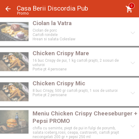
Panoul de gestionare a panourilor cookie
0
Casa Berii Discordia Pub
Promo
Ciolan la Vatra
Ciolan de porc
Cartofi rondele
Hrean si salata Coleslaw
Chicken Crispy Mare
16 buc Crispy de pui, 1 kg cartofi prajiti, 2 sosuri de
usturoi
Portie pt 4 persoane
Chicken Crispy Mic
8 buc Crispy, 500 gr cartofi prajiti, 1 sos de usturoi
Portie pt 2 persoane
Meniu Chicken Crispy Cheeseburger +
Pepsi PROMO
chifla cu seminte, piept de pui in fulgi de porumb,
salata iceberg,rosii, ceapa, castraveti, cartofi prajit
necongelati 200 gr + pepsi 250 ml