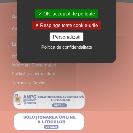
OK, acceptați-le pe toate
Administrare restaurant
Respinge toate cookie-urile
Admin Login
Personalizați
Link-uri utile
Politica de confidentialitate
Informații despre partenerul Mini Clătităria
Informare Consumatori
Politică prelucrare date
Termeni și Condiții