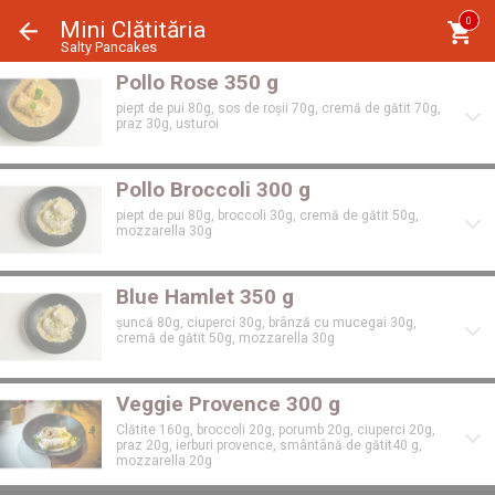
Panoul de gestionare a panourilor cookie
0
Mini Clătităria
Salty Pancakes
Pollo Rose 350 g
piept de pui 80g, sos de roșii 70g, cremă de gătit 70g,
praz 30g, usturoi
Pollo Broccoli 300 g
piept de pui 80g, broccoli 30g, cremă de gătit 50g,
mozzarella 30g
Blue Hamlet 350 g
șuncă 80g, ciuperci 30g, brânză cu mucegai 30g,
cremă de gătit 50g, mozzarella 30g
Veggie Provence 300 g
Clătite 160g, broccoli 20g, porumb 20g, ciuperci 20g,
praz 20g, ierburi provence, smântână de gătit40 g,
mozzarella 20g