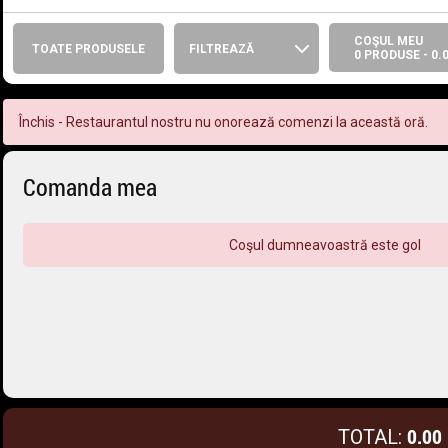
COŞUL MEU
TOATE PRODUSELE
FILTREAZĂ
0 PRODUSE -
0.
Închis - Restaurantul nostru nu onorează comenzi la această oră.
Comanda mea
Coşul dumneavoastră este gol
0.00
TOTAL: