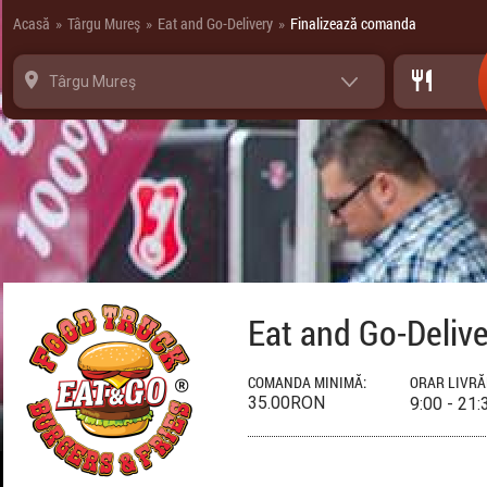
Panoul de gestionare a panourilor cookie
Acasă
Târgu Mureş
Eat and Go-Delivery
Finalizează comanda
»
»
»
Târgu Mureş
Eat and Go-Delive
COMANDA MINIMĂ:
ORAR LIVRĂ
35.00RON
9:00 - 21