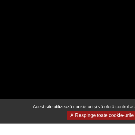
Acest site utilizează cookie-uri și vă oferă control as
Respinge toate cookie-urile
Email
contact@eeatingh.ro