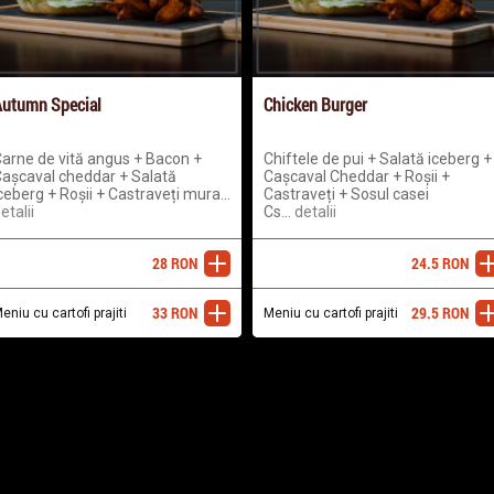
utumn Special
Chicken Burger
arne de vită angus + Bacon +
Chiftele de pui + Salată iceberg +
așcaval cheddar + Salată
Cașcaval Cheddar + Roșii +
ceberg + Roșii + Castraveți mura...
Castraveți + Sosul casei
etalii
Cs...
detalii
28
RON
24.5
RON
adaugă
ada
33
RON
29.5
RON
eniu cu cartofi prajiti
adaugă
Meniu cu cartofi prajiti
ada