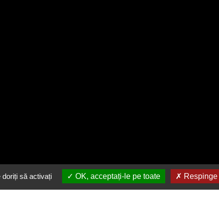
doriți să activați
OK, acceptați-le pe toate
Respinge t
Descarca gratuit aplicatia
noastra
in buzunarul tau