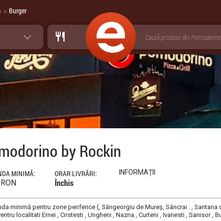
n
Burger
»
modorino by Rockin
INFORMAȚII
DA MINIMĂ:
ORAR LIVRĂRI:
Închis
0RON
a minimă pentru zone periferice (, Sângeorgiu de Mureș, Sâncrai . , Santana d
ntru localitati Ernei , Cristesti , Ungheni , Nazna , Curteni , Ivanesti , Sanisor ,