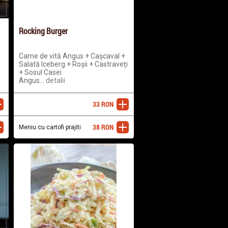
Rocking Burger
a
Carne de vită Angus + Cașcaval +
Salată Iceberg + Roșii + Castraveți
+ Sosul Casei
Angus...
detalii
33
RON
ugă
adaugă
38
RON
ugă
Meniu cu cartofi prajiti
adaugă