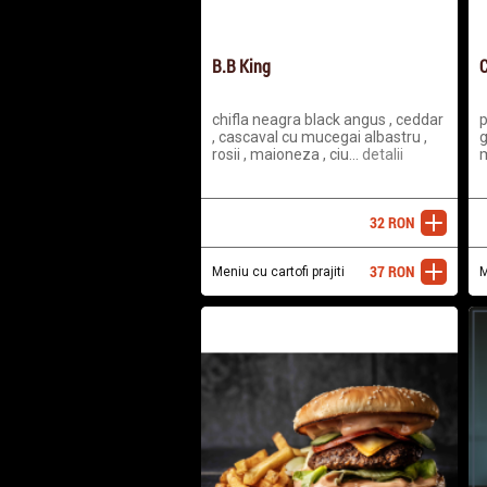
B.B King
C
chifla neagra black angus , ceddar
p
, cascaval cu mucegai albastru ,
g
rosii , maioneza , ciu...
detalii
32
RON
adaugă
37
RON
Meniu cu cartofi prajiti
adaugă
M