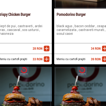
rispy Chicken Burger
Pomodorino Burger
iept de pui , castraveti , ardei
black agus , bacon ceddar , ceap
ras , cascaval , sos usturoi ,
caramelizata , castraveti murati ,
maioneza
sosul casei
28
RON
34
RON
adaugă
ada
33
RON
39
RON
eniu cu cartofi prajiti
adaugă
Meniu cu cartofi prajiti
ada