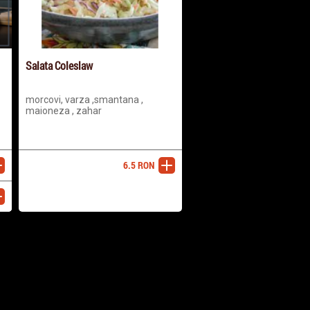
Salata Coleslaw
morcovi, varza ,smantana ,
maioneza , zahar
6.5
RON
ugă
adaugă
ugă