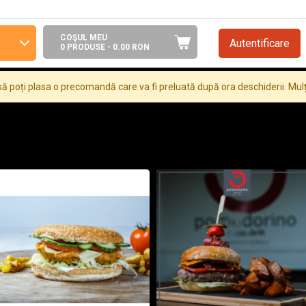
COŞUL MEU
Autentificare
0 PRODUSE -
0.00
RON
ă poți plasa o precomandă care va fi preluată după ora deschiderii. Mu