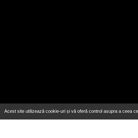
Acest site utilizează cookie-uri și vă oferă control asupra a ceea ce 
Email
contact@eeatingh.ro