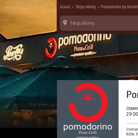
Panoul de gestionare a panourilor cookie
Acasă
Târgu Mureş
Pomodorino by Rocki
»
»
Târgu Mureş
Po
COMAN
29.0
Comand
RON. Pe