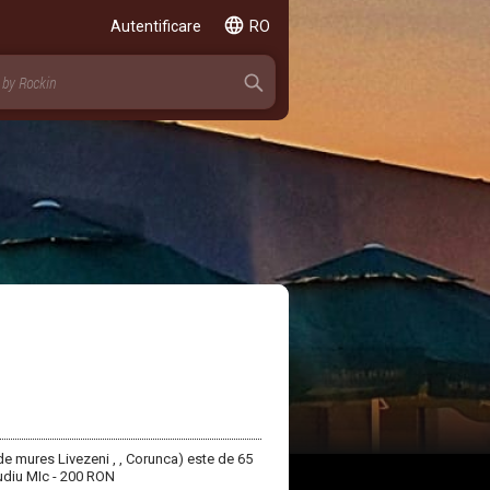
Autentificare
RO
e mures Livezeni , , Corunca) este de 65
 Budiu MIc - 200 RON