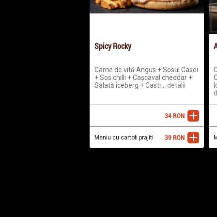
Spicy Rocky
A
Carne de vită Angus + Sosul Casei
C
+ Sos chilli + Cașcaval cheddar +
C
Salată iceberg + Castr...
detalii
I
d
34
RON
adaugă
39
RON
Meniu cu cartofi prajiti
adaugă
M