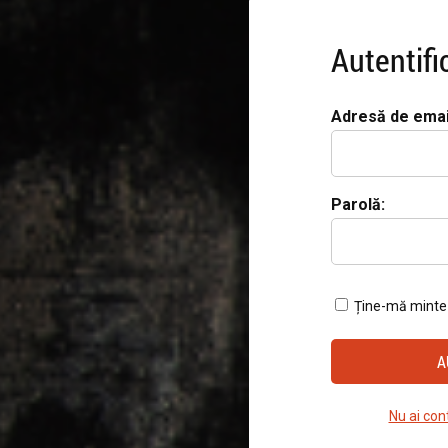
Autentifi
Adresă de emai
Parolă:
Ține-mă minte
Nu ai con