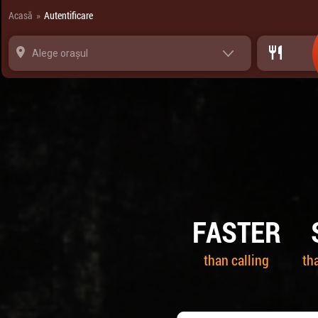
Panoul de gestionare a panourilor cookie
Acasă
Autentificare
»
Alege orașul
FASTER
than calling
th