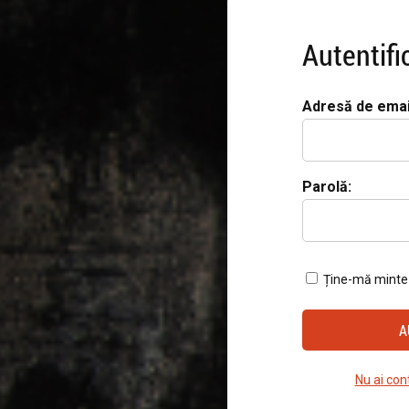
Autentifi
Adresă de emai
Parolă:
Ține-mă minte
Nu ai con