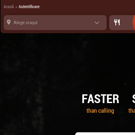
Panoul de gestionare a panourilor cookie
Acasă
Autentificare
»
Alege orașul
FASTER
than calling
th