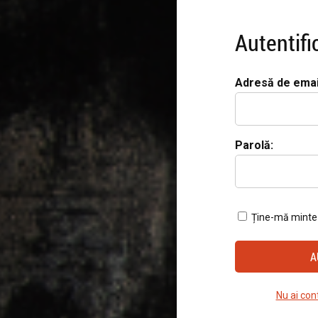
Autentifi
Adresă de emai
Parolă:
Ține-mă minte
Nu ai con