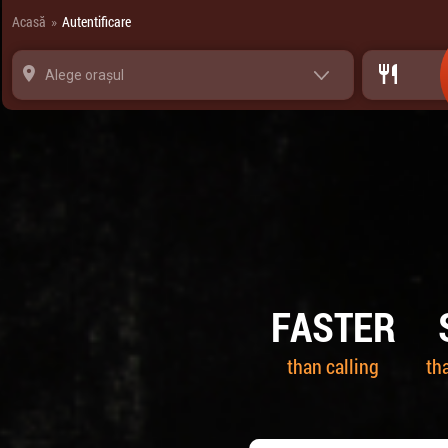
Panoul de gestionare a panourilor cookie
Acasă
Autentificare
»
Alege orașul
FASTER
than calling
th