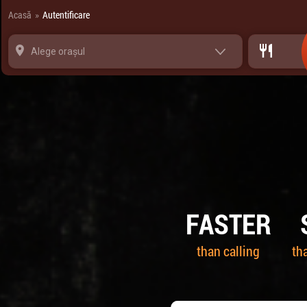
Panoul de gestionare a panourilor cookie
Acasă
Autentificare
»
Alege orașul
FASTER
than calling
th