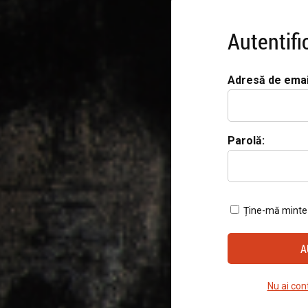
Autentifi
Adresă de emai
Parolă:
Ține-mă minte
Nu ai con