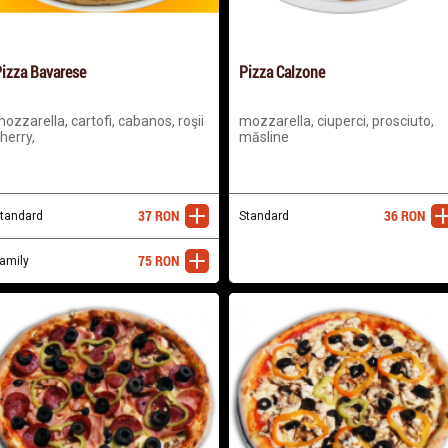
izza Bavarese
Pizza Calzone
ozzarella, cartofi, cabanos, roşii
mozzarella, ciuperci, prosciuto,
herry,
măsline
37
RON
36
RON
tandard
adaugă
Standard
ada
75
RON
amily
adaugă