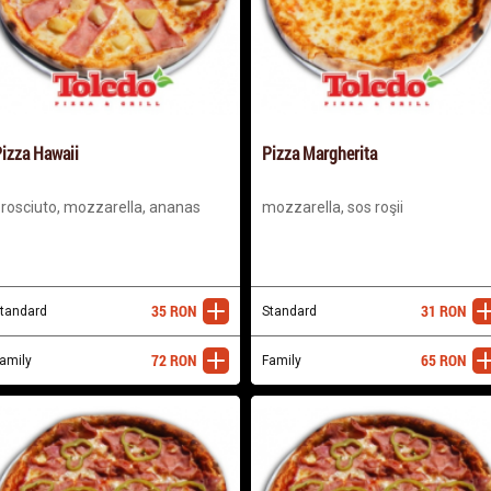
izza Hawaii
Pizza Margherita
rosciuto, mozzarella, ananas
mozzarella, sos roşii
35
RON
31
RON
tandard
adaugă
Standard
ada
72
RON
65
RON
amily
adaugă
Family
ada