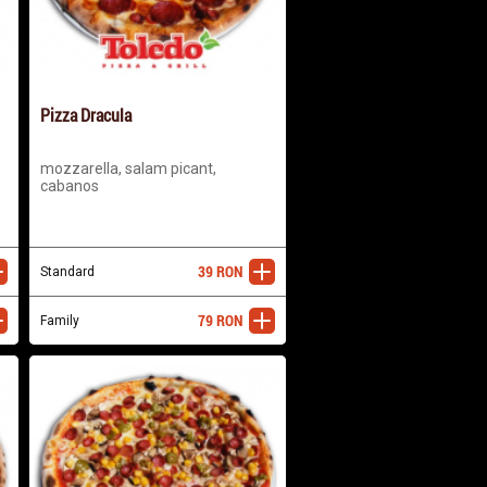
Pizza Dracula
mozzarella, salam picant,
cabanos
39
RON
ugă
Standard
adaugă
79
RON
ugă
Family
adaugă