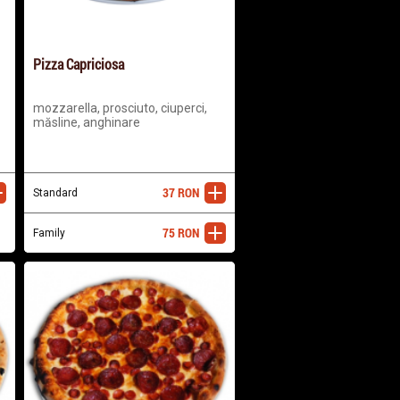
Pizza Capriciosa
mozzarella, prosciuto, ciuperci,
măsline, anghinare
37
RON
ugă
Standard
adaugă
75
RON
Family
adaugă