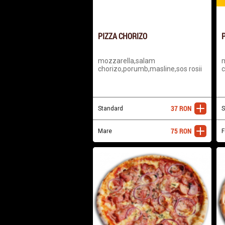
PIZZA CHORIZO
P
mozzarella,salam
m
chorizo,porumb,masline,sos rosii
c
37
RON
Standard
adaugă
S
75
RON
Mare
adaugă
F