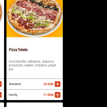
Pizza Toledo
mozzarella, cabanos, ciuperci,
prosciuto, salam, măsline, piept
pui
34
RON
ugă
Standard
adaugă
71
RON
ugă
Family
adaugă