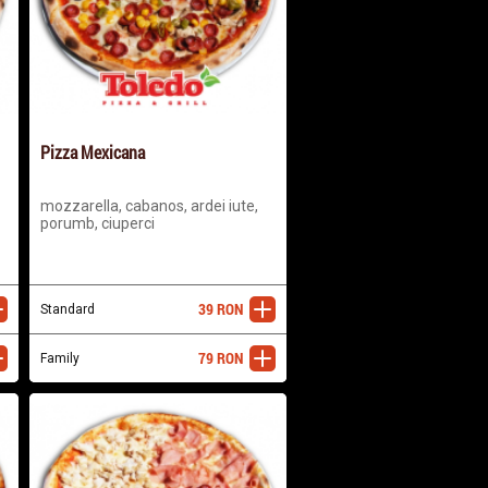
Pizza Mexicana
mozzarella, cabanos, ardei iute,
porumb, ciuperci
39
RON
ugă
Standard
adaugă
79
RON
ugă
Family
adaugă