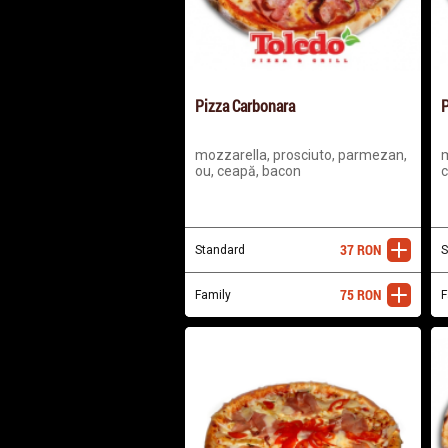
Pizza Carbonara
P
mozzarella, prosciuto, parmezan,
m
ou, ceapă, bacon
c
37
RON
Standard
adaugă
S
75
RON
Family
adaugă
F