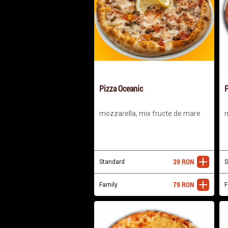
Pizza Oceanic
P
mozzarella, mix fructe de mare
m
39
RON
Standard
adaugă
S
79
RON
Family
adaugă
F