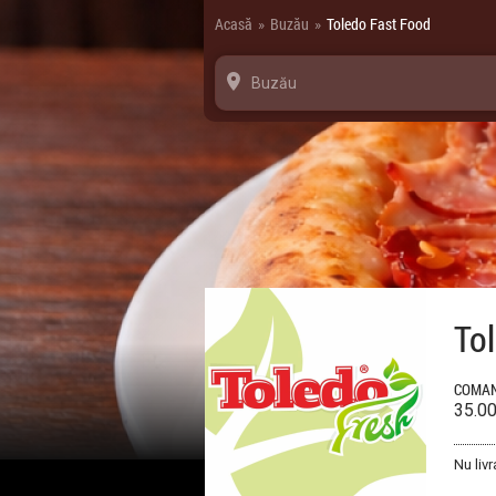
Panoul de gestionare a panourilor cookie
Acasă
Buzău
Toledo Fast Food
»
»
Buzău
To
COMAN
35.0
Nu livr