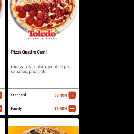
Pizza Quattro Carni
mozzarella, salam, piept de pui,
cabanos, prosciuto
38
RON
ugă
Standard
adaugă
76
RON
ugă
Family
adaugă