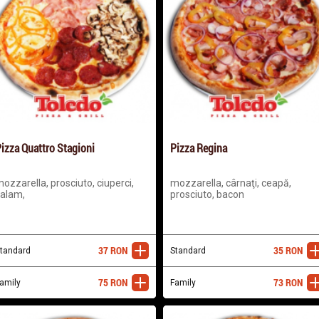
izza Quattro Stagioni
Pizza Regina
ozzarella, prosciuto, ciuperci,
mozzarella, cârnaţi, ceapă,
alam,
prosciuto, bacon
37
RON
35
RON
tandard
adaugă
Standard
ada
75
RON
73
RON
amily
adaugă
Family
ada