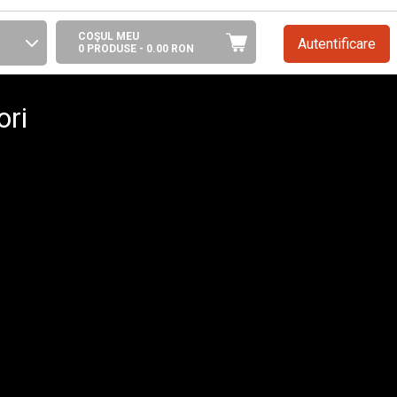
COŞUL MEU
Autentificare
0 PRODUSE -
0.00
RON
ori