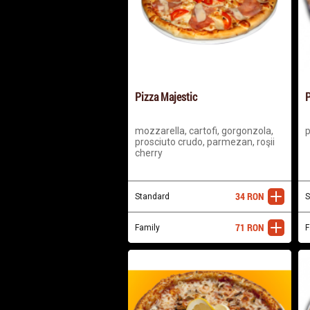
Pizza Majestic
P
mozzarella, cartofi, gorgonzola,
p
prosciuto crudo, parmezan, roşii
cherry
34
RON
Standard
adaugă
S
71
RON
Family
adaugă
F