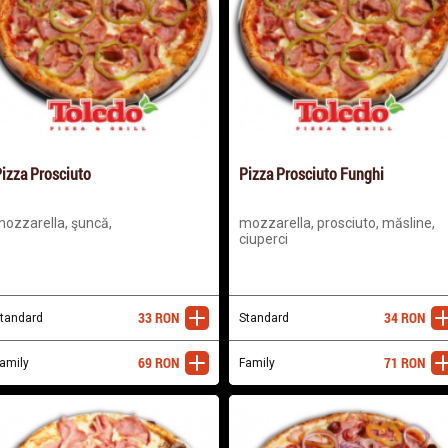
izza Prosciuto
Pizza Prosciuto Funghi
ozzarella, şuncă,
mozzarella, prosciuto, măsline,
ciuperci
33
RON
34
RON
tandard
adaugă
Standard
ada
69
RON
71
RON
amily
adaugă
Family
ada