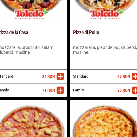
izza de la Casa
Pizza di Pollo
ozzarella, prosciuto, salam,
mozzarella, piept de pui, ciuperci,
iuperci, măsline
măsline,
34
RON
37
RON
tandard
adaugă
Standard
ada
71
RON
75
RON
amily
adaugă
Family
ada