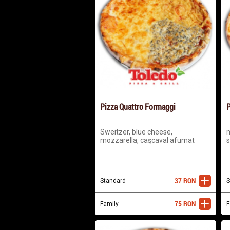
Pizza Quattro Formaggi
P
Sweitzer, blue cheese,
m
mozzarella, caşcaval afumat
s
37
RON
Standard
adaugă
S
75
RON
Family
adaugă
F